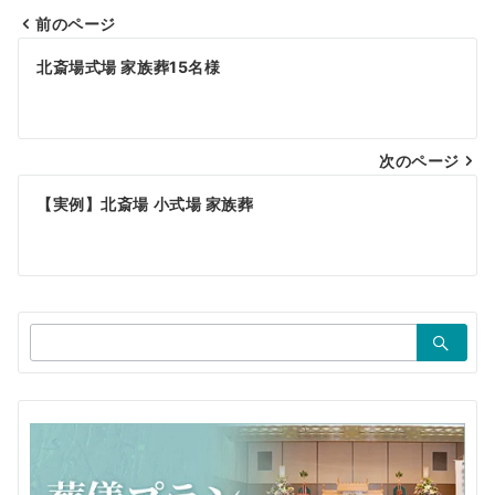
前のページ
投
北斎場式場 家族葬15名様
稿
ナ
ビ
次のページ
ゲ
【実例】北斎場 小式場 家族葬
ー
シ
ョ
検
ン
索：