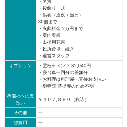
・名貴
・後飾り一式
・供養（通夜＋当日）
30個まで
・火葬料金 2万円まで
・案内看板
・出棺用花束
・役所斎場手続き
・運営スタッフ
オプション
・霊柩車ベンツ 32,040円
・寝台車一回分の差額分
・お料理は料理屋へ直接お支払い
・御寺院 菩提寺のため不明
葬儀社への支
￥４０７,８８０（税込）
払い
その他
—
総費用
—