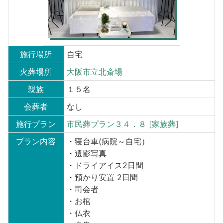
施行場所
自宅
火葬場所
大阪市立北斎場
親族
１５名
会葬者
なし
施行プラン
市民葬プラン３４．８ [家族葬]
プラン内容
・寝台車(病院～自宅）
・遺影写真
・ドライアイス2日間
・預かり安置 2日間
・司会者
・お棺
・仏衣