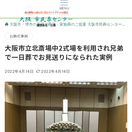
MENU
大阪市・堺市の斎場で葬儀・家族葬のご提案 大阪市民葬センター
更
お葬式事例
大阪市立北斎場中2式場を利用され兄弟
で一日葬でお見送りになられた実例
2022年4月14日
2022年4月14日