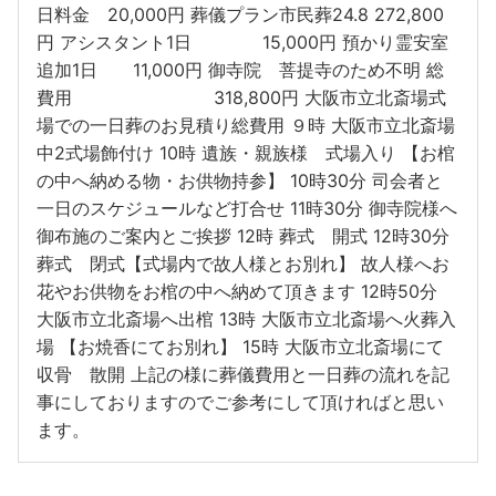
日料金 20,000円 葬儀プラン市民葬24.8 272,800
円 アシスタント1日 15,000円 預かり霊安室
追加1日 11,000円 御寺院 菩提寺のため不明 総
費用 318,800円 大阪市立北斎場式
場での一日葬のお見積り総費用 ９時 大阪市立北斎場
中2式場飾付け 10時 遺族・親族様 式場入り 【お棺
の中へ納める物・お供物持参】 10時30分 司会者と
一日のスケジュールなど打合せ 11時30分 御寺院様へ
御布施のご案内とご挨拶 12時 葬式 開式 12時30分
葬式 閉式【式場内で故人様とお別れ】 故人様へお
花やお供物をお棺の中へ納めて頂きます 12時50分
大阪市立北斎場へ出棺 13時 大阪市立北斎場へ火葬入
場 【お焼香にてお別れ】 15時 大阪市立北斎場にて
収骨 散開 上記の様に葬儀費用と一日葬の流れを記
事にしておりますのでご参考にして頂ければと思い
ます。