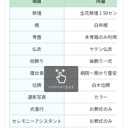
項目
内容
祭壇
生花祭壇１50センチ
棺
白布棺
骨壺
本骨箱のみ利用
仏衣
サテン仏衣
枕飾り
後飾り一式
寝台車
病院～預かり霊安室
位牌
白木位牌
スクロールできます
遺影写真
カラー
式進行
お葬式のみ
セレモニー
アシスタント
お葬式のみ