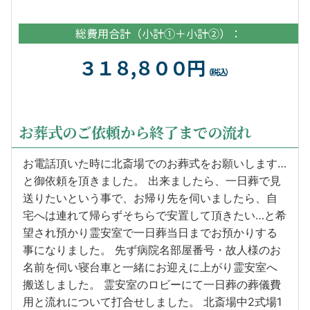
総費用合計（小計①＋小計②）：
３１８,８００円
（税込）
お葬式のご依頼から終了までの流れ
お電話頂いた時に北斎場でのお葬式をお願いします…
と御依頼を頂きました。 出来ましたら、一日葬で見
送りたいという事で、お帰り先を伺いましたら、自
宅へは連れて帰らずそちらで安置して頂きたい…と希
望され預かり霊安室で一日葬当日までお預かりする
事になりました。 先ず病院名部屋番号・故人様のお
名前を伺い寝台車と一緒にお迎えに上がり霊安室へ
搬送しました。 霊安室のロビーにて一日葬の葬儀費
用と流れについて打合せしました。 北斎場中2式場1