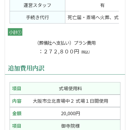
運営スタッフ
有
手続き代行
死亡届・斎場へ火葬、式場申
小計①
（葬儀社へ支払い）プラン費用
：２７２,８００円
（税込）
追加費用内訳
式場使用料
大阪市立北斎場中２ 式場１日間使用
20,000円
御寺院様