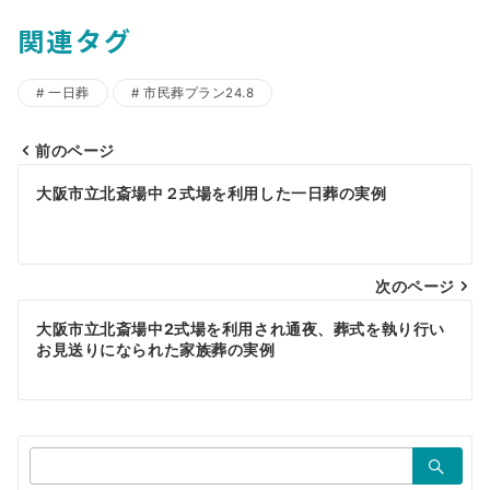
関連タグ
一日葬
市民葬プラン24.8
前のページ
投
大阪市立北斎場中２式場を利用した一日葬の実例
稿
ナ
ビ
次のページ
ゲ
大阪市立北斎場中2式場を利用され通夜、葬式を執り行い
お見送りになられた家族葬の実例
ー
シ
ョ
検
ン
索：