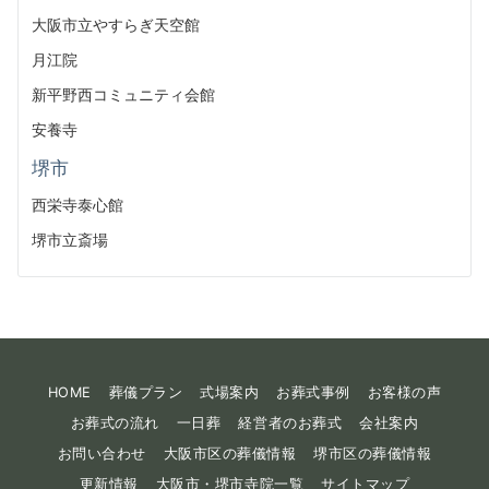
大阪市立やすらぎ天空館
月江院
新平野西コミュニティ会館
安養寺
堺市
西栄寺泰心館
堺市立斎場
HOME
葬儀プラン
式場案内
お葬式事例
お客様の声
お葬式の流れ
一日葬
経営者のお葬式
会社案内
お問い合わせ
大阪市区の葬儀情報
堺市区の葬儀情報
更新情報
大阪市・堺市寺院一覧
サイトマップ