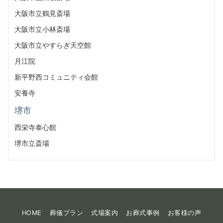
大阪市立鶴見斎場
大阪市立小林斎場
大阪市立やすらぎ天空館
月江院
新平野西コミュニティ会館
安養寺
堺市
西栄寺泰心館
堺市立斎場
HOME
葬儀プラン
式場案内
お葬式事例
お客様の声