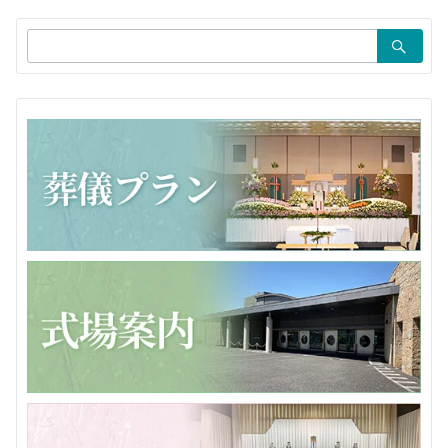
ョ
検
ン
索：