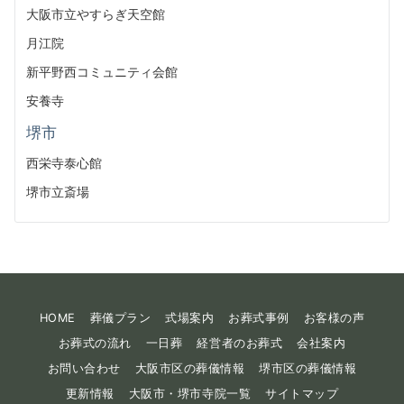
大阪市立やすらぎ天空館
月江院
新平野西コミュニティ会館
安養寺
堺市
西栄寺泰心館
堺市立斎場
HOME
葬儀プラン
式場案内
お葬式事例
お客様の声
お葬式の流れ
一日葬
経営者のお葬式
会社案内
お問い合わせ
大阪市区の葬儀情報
堺市区の葬儀情報
更新情報
大阪市・堺市寺院一覧
サイトマップ