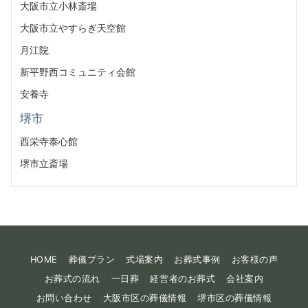
大阪市立小林斎場
大阪市立やすらぎ天空館
月江院
新平野西コミュニティ会館
安養寺
堺市
西栄寺泰心館
堺市立斎場
HOME
葬儀プラン
式場案内
お葬式事例
お客様の声
お葬式の流れ
一日葬
経営者のお葬式
会社案内
お問い合わせ
大阪市区の葬儀情報
堺市区の葬儀情報