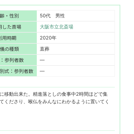
齢・性別
50代 男性
用した斎場
大阪市立北斎場
利用時期
2020年
儀の種類
直葬
：参列者数
—
別式：参列者数
—
に移動出来た。精進落としの食事中2時間ほどで集
てくださり、喉仏をみんなにわかるように置いてく