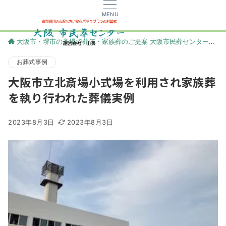
MENU
大阪市・堺市の斎場で葬儀・家族葬のご提案 大阪市民葬センター
更
お葬式事例
大阪市立北斎場小式場を利用され家族葬
を執り行われた葬儀実例
2023年8月3日
2023年8月3日