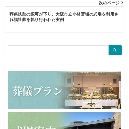
ビ
次のページ
ゲ
葬祭扶助の認可が下り、大阪市立小林斎場の式場を利用さ
れ福祉葬を執り行われた実例
ー
シ
ョ
検
ン
索：