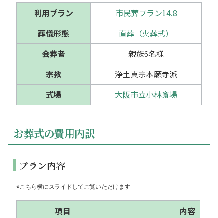
利用プラン
市民葬プラン14.8
葬儀形態
直葬（火葬式）
会葬者
親族6名様
宗教
浄土真宗本願寺派
式場
大阪市立小林斎場
お葬式の費用内訳
プラン内容
※こちら横にスライドしてご覧いただけます
項目
内容