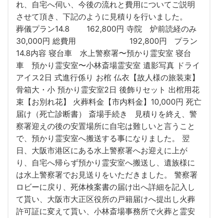
れ、自宅へ伺い、今後の流れと費用についてご説明
させて頂き、下記のように見積りを行いました。
葬儀プラン14.8 162,800円 寺院 炉前読経のみ
30,000円 総費用 192,800円 プラン
14.8内容 寝台車 水上警察署〜預かり霊安室 寝台
車 預かり霊安室〜小林斎場霊安室 遺影写真 ドライ
アイス2日 式進行係り お棺 仏衣【故人様の旅装束】
骨箱大・小 預かり霊安室2日 後飾りセット 出棺用花
束【お別れ花】 火葬料金【市内料金】10,000円 死亡
届け（死亡診断書） 斎場手続き 見積りを終え、警
察署迎えの後の安置場所に自宅は難しいと言うこと
で、預かり霊安室へ搬送する事になりました。 翌
日、大阪市港区にある水上警察署へお迎えに上が
り、自宅へ帰らず預かり霊安室へ搬送し、遺族様に
は水上警察署でお見送りをいただきました。 警察署
ロビーに戻り、死体検案書の届け出へ詳細を記入し
て貰い、大阪市大正区役所の戸籍届けへ提出し火葬
許可証に変えて貰い、小林斎場事務所で火葬と霊安