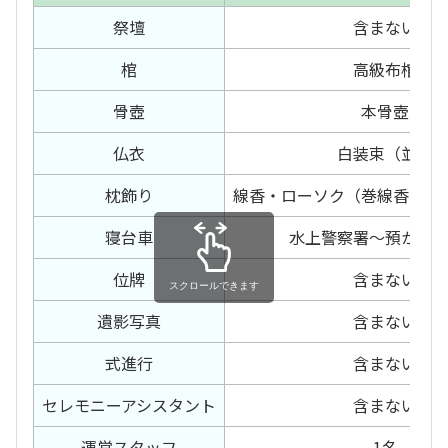
祭壇
含まない
棺
高級布棺
骨壺
本骨壺
仏衣
白装束（並）
枕飾り
線香・ローソク（巻線香・電
寝台車
水上警察署〜預かり
位牌
含まない
スクロールできます
遺影写真
含まない
式進行
含まない
セレモニー
アシスタント
含まない
運営スタッフ
1名