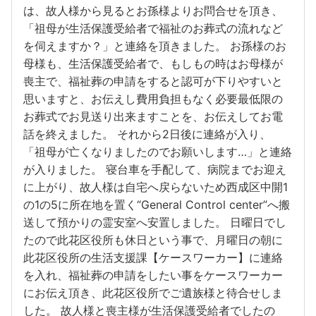
は、故人様から見るとお孫様よりお問合せを頂き、
「祖母が生活保護受給者で福祉のお葬式の流れなど
を伺えますか？」と連絡を頂きました。 お孫様のお
母様も、生活保護受給者で、もしもの時はお母様が
喪主で、福祉葬の申請をすると認可が下りやすいと
思いますと、お伝えし費用負担もなく必要最低限の
お葬式でお見送り出来ますことを、お伝えしてお電
話を終えました。 それから2日後に連絡が入り、
「祖母が亡くなりましたのでお願いします…」と連絡
が入りました。 寝台車を手配して、病院までお迎え
に上がり、故人様は自宅へ戻らないため西成区中開1
の1の5に所在地を置く“General Control center”へ搬
送して預かりの霊安室へ安置しました。 日曜日でし
たので此花区役所も休日という事で、月曜日の朝に
此花区役所の生活支援課【ケースワーカー】に連絡
を入れ、福祉葬の申請をしたい事をケースワーカー
にお伝え頂き、此花区役所でご遺族様と待合せしま
した。 故人様と喪主様が生活保護受給者でしたの