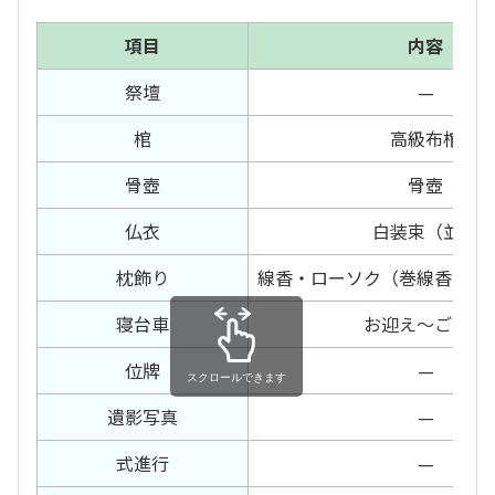
項目
内容
祭壇
—
棺
高級布棺
骨壺
骨壺
仏衣
白装束（並）
枕飾り
線香・ローソク（巻線香・電
寝台車
お迎え～ご安置
位牌
—
スクロールできます
遺影写真
—
式進行
—