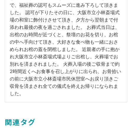
で、福祉葬の認可もスムーズに進み下ろして頂きま
した。 認可が下りたその日に、大阪市立小林斎場式
場の和室に飾付けさせて頂き、夕方から翌朝まで付
添われ最後の夜を過ごされました。 お葬式当日は、
出棺のお時間が近づくと、祭壇のお花を切り、お棺
の中へ手向けて頂き、大好きな食べ物も一緒におさ
められお棺の蓋を閉棺しました。 近親者の手に抱か
れ大阪市立小林斎場式場よりご出棺し、火葬場でお
別れを済まされました。 火葬入場の後ご収骨まで約
2時間近くへお食事を召し上がりに出られ、お骨拾い
の前に大阪市立小林斎場市民休憩室へお戻り頂きご
収骨を済まされ全ての儀式を終えお帰りになられま
した。
関連タグ