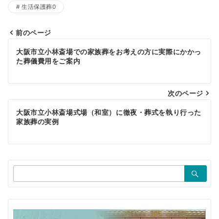
生活保護葬0
前のページ
投
大阪市立小林斎場での家族葬をお考えの方に実際にかかっ
稿
た葬儀費用をご案内
ナ
ビ
次のページ
ゲ
大阪市立小林斎場式場（和室）に徹夜・葬式を執り行った
家族葬の実例
ー
シ
ョ
検
ン
索：