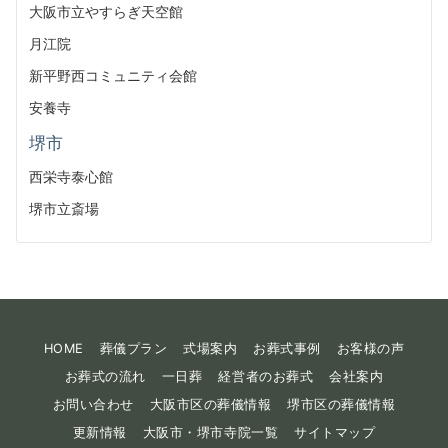
大阪市立やすらぎ天空館
月江院
新平野西コミュニティ会館
安養寺
堺市
西栄寺泰心館
堺市立斎場
HOME
葬儀プラン
式場案内
お葬式事例
お客様の声
お葬式の流れ
一日葬
経営者のお葬式
会社案内
お問い合わせ
大阪市区の葬儀情報
堺市区の葬儀情報
更新情報
大阪市・堺市寺院一覧
サイトマップ