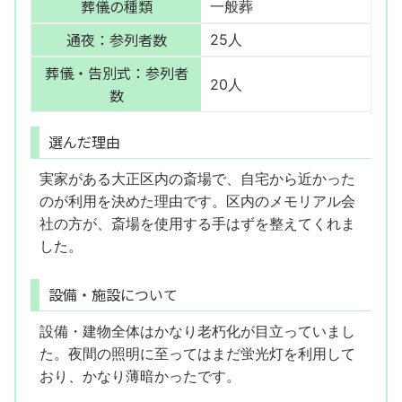
葬儀の種類
一般葬
通夜：参列者数
25人
葬儀・告別式：参列者
20人
数
選んだ理由
実家がある大正区内の斎場で、自宅から近かった
のが利用を決めた理由です。区内のメモリアル会
社の方が、斎場を使用する手はずを整えてくれま
した。
設備・施設について
設備・建物全体はかなり老朽化が目立っていまし
た。夜間の照明に至ってはまだ蛍光灯を利用して
おり、かなり薄暗かったです。