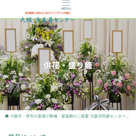
MENU
供花・盛り籠
大阪市・堺市の斎場で葬儀・家族葬のご提案 大阪市民葬センター
供