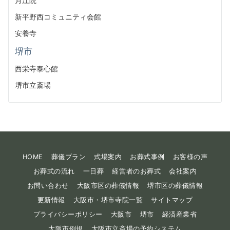
月江院
新平野西コミュニティ会館
安養寺
堺市
西栄寺泰心館
堺市立斎場
HOME
葬儀プラン
式場案内
お葬式事例
お客様の声
お葬式の流れ
一日葬
経営者のお葬式
会社案内
お問い合わせ
大阪市区の葬儀情報
堺市区の葬儀情報
更新情報
大阪市・堺市寺院一覧
サイトマップ
プライバシーポリシー
大阪市
堺市
経済産業省
大阪市例規
大阪市立斎場の予約システム