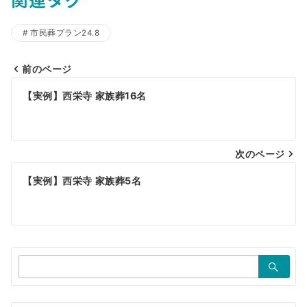
市民葬プラン24.8
前のページ
投
【実例】西栄寺 家族葬16名
稿
ナ
ビ
次のページ
ゲ
【実例】西栄寺 家族葬5名
ー
シ
ョ
検
ン
索：