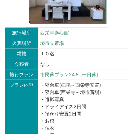
施行場所
西栄寺泰心館
火葬場所
堺市立斎場
親族
１０名
会葬者
なし
施行プラン
市民葬プラン24.8 [一日葬]
プラン内容
・寝台車(病院～西栄寺安置)
・寝台車(西栄寺～堺市斎場)
・遺影写真
・ドライアイス2日間
・預かり安置2日間
・お棺
・仏衣