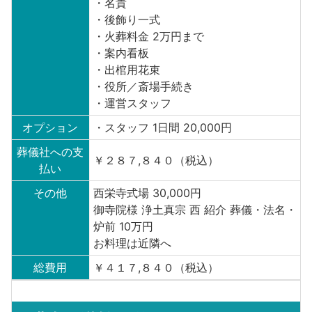
・名貴
・後飾り一式
・火葬料金 2万円まで
・案内看板
・出棺用花束
・役所／斎場手続き
・運営スタッフ
オプション
・スタッフ 1日間 20,000円
葬儀社への支
￥２８７,８４０（税込）
払い
その他
西栄寺式場 30,000円
御寺院様 浄土真宗 西 紹介 葬儀・法名・
炉前 10万円
お料理は近隣へ
総費用
￥４１７,８４０（税込）