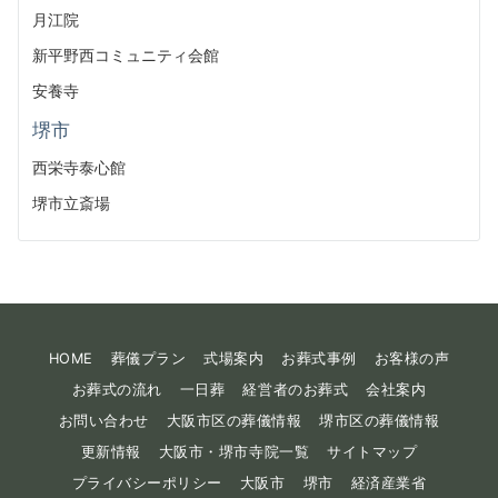
月江院
新平野西コミュニティ会館
安養寺
堺市
西栄寺泰心館
堺市立斎場
HOME
葬儀プラン
式場案内
お葬式事例
お客様の声
お葬式の流れ
一日葬
経営者のお葬式
会社案内
お問い合わせ
大阪市区の葬儀情報
堺市区の葬儀情報
更新情報
大阪市・堺市寺院一覧
サイトマップ
プライバシーポリシー
大阪市
堺市
経済産業省