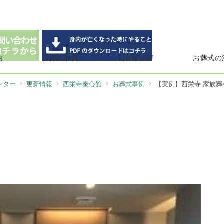
内
お葬式事例
お客様の声
お葬式の
ンター
更新情報
西栄寺泰心館
お葬式事例
【実例】西栄寺 家族葬