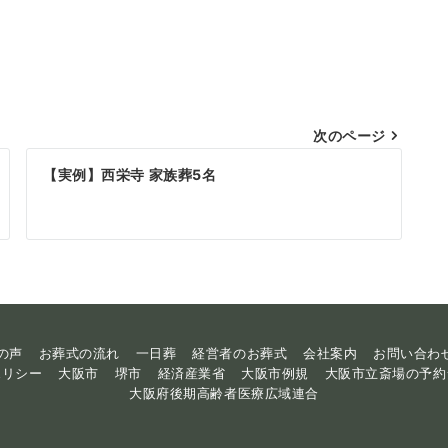
次のページ
【実例】西栄寺 家族葬5名
の声
お葬式の流れ
一日葬
経営者のお葬式
会社案内
お問い合わ
ポリシー
大阪市
堺市
経済産業省
大阪市例規
大阪市立斎場の予約
大阪府後期高齢者医療広域連合