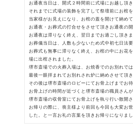
お通夜当日は、開式２時間前に式場にお越し頂
それまでに式場の装飾を完了して祭壇前にお棺
当家様がお見えになり、お棺の蓋を開けて納め
お通夜・お葬式の打合せをさせて頂きお通夜の
お通夜は滞りなく終え、翌日までお過ごし頂き
お葬儀当日は、人数も少ないため式中初七日法
お葬式も無事に滞りなく終え、お棺の中にお花
場に出棺されました。
堺市斎場での火葬入場は、お焼香でのお別れで
最後一眼拝まれてお別れされ炉に納めさせて頂
その後は堺市斎場のロビーにてお骨上げまでお
お骨上げの時間が近づくと堺市斎場の職員さん
堺市斎場の収骨室にてお骨上げを執り行い散開
お帰りの際に、喪主様より前回も今回も大変お
した。と一言お礼の言葉を頂きお帰りになりま