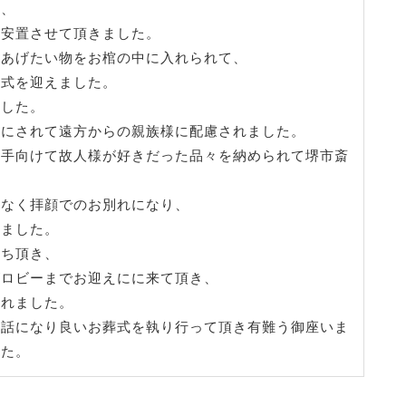
き、
を安置させて頂きました。
てあげたい物をお棺の中に入れられて、
開式を迎えました。
ました。
要にされて遠方からの親族様に配慮されました。
を手向けて故人様が好きだった品々を納められて堺市斎
はなく拝顔でのお別れになり、
きました。
待ち頂き、
がロビーまでお迎えにに来て頂き、
されました。
世話になり良いお葬式を執り行って頂き有難う御座いま
した。