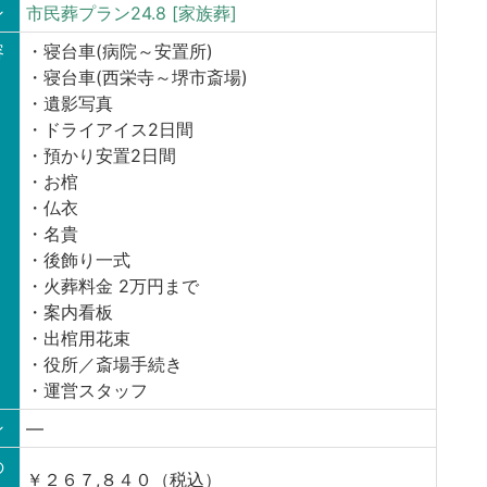
ン
市民葬プラン24.8 [家族葬]
容
・寝台車(病院～安置所)
・寝台車(西栄寺～堺市斎場)
・遺影写真
・ドライアイス2日間
・預かり安置2日間
・お棺
・仏衣
・名貴
・後飾り一式
・火葬料金 2万円まで
・案内看板
・出棺用花束
・役所／斎場手続き
・運営スタッフ
ン
—
の
￥２６７,８４０（税込）