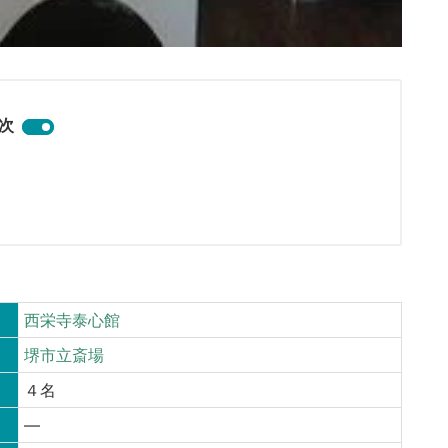
次
西栄寺泰心館
堺市立斎場
４名
—