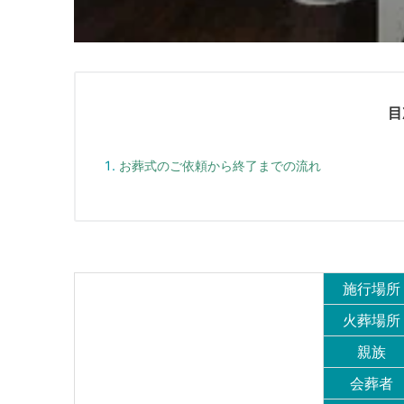
目
お葬式のご依頼から終了までの流れ
施行場所
火葬場所
親族
会葬者