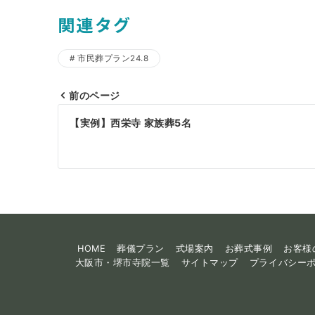
関連タグ
市民葬プラン24.8
前のページ
投
【実例】西栄寺 家族葬5名
稿
ナ
ビ
ゲ
ー
HOME
葬儀プラン
式場案内
お葬式事例
お客様
シ
大阪市・堺市寺院一覧
サイトマップ
プライバシー
ョ
ン