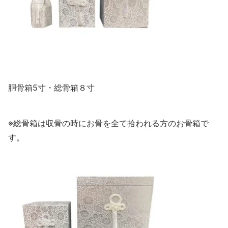
胴骨箱5寸・総骨箱８寸
※総骨箱は収骨の時にお骨を全て拾われる方のお骨箱で
す。