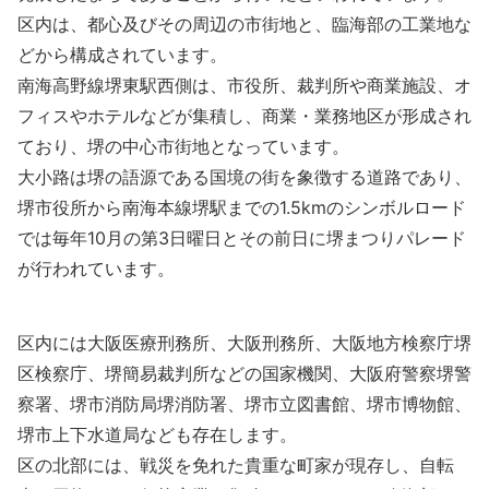
区内は、都心及びその周辺の市街地と、臨海部の工業地な
どから構成されています。
南海高野線堺東駅西側は、市役所、裁判所や商業施設、オ
フィスやホテルなどが集積し、商業・業務地区が形成され
ており、堺の中心市街地となっています。
大小路は堺の語源である国境の街を象徴する道路であり、
堺市役所から南海本線堺駅までの1.5kmのシンボルロード
では毎年10月の第3日曜日とその前日に堺まつりパレード
が行われています。
区内には大阪医療刑務所、大阪刑務所、大阪地方検察庁堺
区検察庁、堺簡易裁判所などの国家機関、大阪府警察堺警
察署、堺市消防局堺消防署、堺市立図書館、堺市博物館、
堺市上下水道局なども存在します。
区の北部には、戦災を免れた貴重な町家が現存し、自転