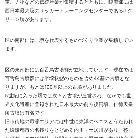
車、刃物などの伝統産業が集積するとともに、臨海部には
西日本最大級のサッカートレーニングセンターであるJ グ
リーン堺があります。
区の南部には、堺を代表するものづくり企業が集積してい
ます。
区の東南部には百舌鳥古墳群が立地しています。現在では
百舌鳥古墳群には半壊状態のものを含め44基の古墳とな
りますが、もとは100基以上の古墳がありました。
5世紀に入った堺では次々と古墳が造営され、なかでも世
界文化遺産に登録された日本最大の前方後円墳、仁徳天皇
陵古墳は有名です。
旧市街地の環濠エリアには中世に東洋のベニスとうたわれ
た環濠都市の名残りをとどめる内川・土居川があり、整っ