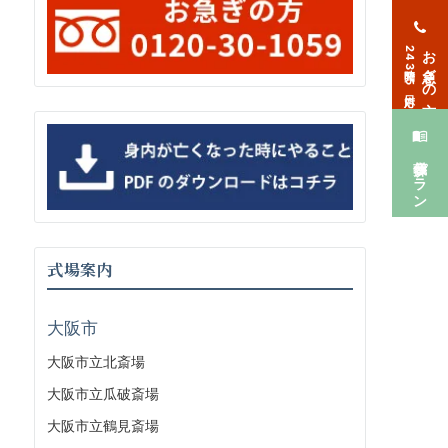
お急ぎの方
24時間365日対応
葬儀プラン
式場案内
大阪市
大阪市立北斎場
大阪市立瓜破斎場
大阪市立鶴見斎場