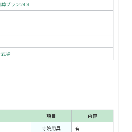
葬プラン24.8
一式場
項目
内容
寺院用具
有