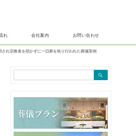
流れ
会社案内
お問い合わせ
用され宗教者を招かずに一日葬を執り行われた葬儀実例
検
索：