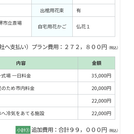
出棺用花束
有
堺市立斎場
自宅用花かご
仏花１
社へ支払い）プラン費用
：２７２，８００円
（税込）
内容
金額
式場 一日料金
35,000円
民のため市内料金
20,000円
22,000円
体へ冷気をあてる施設
22,000円
追加費用：合計９９，０００円
小計③
（税込）