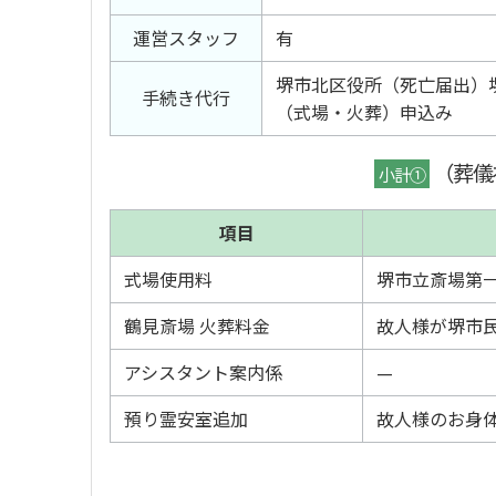
運営スタッフ
有
堺市北区役所（死亡届出）
手続き代行
（式場・火葬）申込み
（葬儀
小計①
項目
式場使用料
堺市立斎場第一
鶴見斎場 火葬料金
故人様が堺市
アシスタント案内係
—
預り霊安室追加
故人様のお身