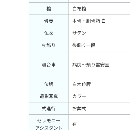
棺
白布棺
骨壺
本骨・胴骨箱 白
仏衣
サテン
枕飾り
後飾り一段
寝台車
病院～預り霊安室
位牌
白木位牌
遺影写真
カラー
式進行
お葬式
セレモニー
有
アシスタント