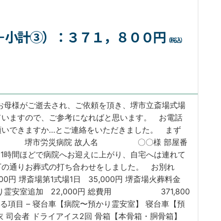
＋小計③）
：３７１，８００円
（税込）
お母様がご逝去され、ご依頼を頂き、堺市立斎場式場
ていますので、ご参考になればと思います。 お電話
願いできますか…とご連絡をいただきました。 まず
院名 堺市労災病院 故人名 〇〇様 部屋番
間ほどで病院へお迎えに上がり、自宅へは連れて
下の通りお葬式の打ち合わせをしました。 お別れ
00円 堺斎場第1式場1日 35,000円 堺斎場火葬料金
預かり霊安室追加 22,000円 総費用 371,800
いる項目 – 寝台車【病院〜預かり霊安室】 寝台車【預
衣 司会者 ドライアイス2回 骨箱【本骨箱・胴骨箱】