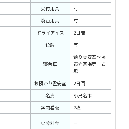
受付用具
有
焼香用具
有
ドライアイス
2日間
位牌
有
預り霊安室～堺
寝台車
市立斎場第一式
場
お預かり霊安室
2日間
名貴
小尺名木
案内看板
2枚
火葬料金
—