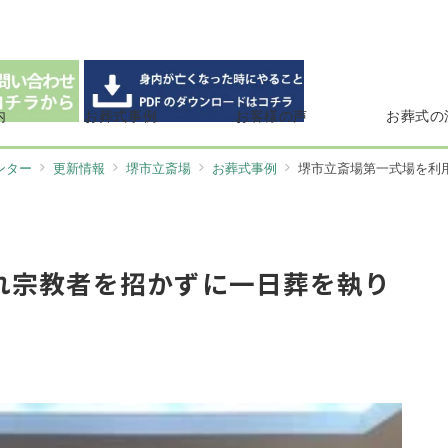
内
お葬式事例
お客様の声
お葬式の
ンター
更新情報
堺市立斎場
お葬式事例
堺市立斎場第一式場を利
れ宗教者を招かずに一日葬を執り