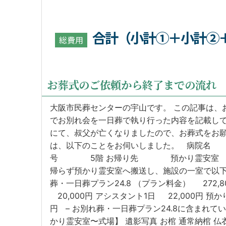
合計（小計①＋小計②
総費用
お葬式のご依頼から終了までの流れ
大阪市民葬センターの宇山です。 この記事は、
でお別れ会を一日葬で執り行った内容を記載し
にて、叔父が亡くなりましたので、お葬式をお
は、以下のことをお伺いしました。 病
号 5階 お帰り先 預かり霊安室 1時
帰らず預かり霊安室へ搬送し、施設の一室で以
葬・一日葬プラン24.8 （プラン料金） 272,8
20,000円 アシスタント1日 22,000円 
円 – お別れ葬・一日葬プラン24.8に含まれて
かり霊安室〜式場】 遺影写真 お棺 通常納棺 仏