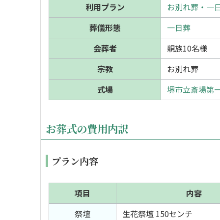
利用プラン
お別れ葬・一日
葬儀形態
一日葬
会葬者
親族10名様
宗教
お別れ葬
式場
堺市立斎場第
お葬式の費用内訳
プラン内容
項目
内容
祭壇
生花祭壇 150センチ