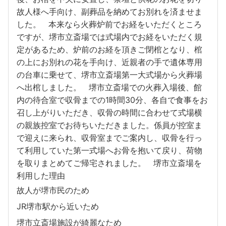
故人様へ手向け、副葬品を納めてお別れを済ませま
した。 本来なら火葬炉前でお経をいただくところ
ですが、堺市立斎場では式場内でお経をいただく規
定があるため、炉前のお経を頂きご閉棺となり、棺
の上にお別れの花を手向け、近親者の手で遺体専用
の台車に乗せて、堺市立斎場第一大式場から火葬場
へ出棺しました。 堺市立斎場での火葬入場後、館
内の待合室で収骨までの1時間30分、各自で食事をお
召し上がりいただき、収骨の時間に合わせて式場横
の親族控室でお待ちいただきました。係員が控室ま
で迎えに来られ、収骨室までご案内し、収骨を行っ
て利用していた第一式場へお骨を抱いて戻り、荷物
を取りまとめてご帰宅されました。 堺市立斎場を
利用した理由
故人が堺市民のため
JR堺市駅から近いため
堺市立斎場施設が綺麗なため