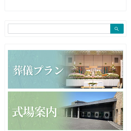
ー
シ
ョ
検
ン
索：