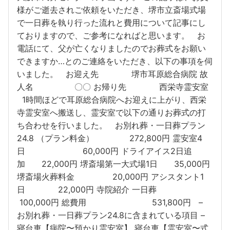
様がご逝去されご依頼をいただき、堺市立斎場式場
で一日葬を執り行った流れと費用について記事にし
ておりますので、ご参考になればと思います。 お
電話にて、父が亡くなりましたのでお葬式をお願い
できますか…とのご連絡をいただき、以下の事項を伺
いました。 お迎え先 堺市耳原総合病院 故
人名 〇〇 お帰り先 西栄寺霊安室
1時間ほどで耳原総合病院へお迎えに上がり、西栄
寺霊安室へ搬送し、霊安室で以下の通りお葬式の打
ち合わせを行いました。 お別れ葬・一日葬プラン
24.8 （プラン料金） 272,800円 霊安室4
日 60,000円 ドライアイス2日追
加 22,000円 堺斎場第一大式場1日 35,000円
堺斎場火葬料金 20,000円 アシスタント1
日 22,000円 寺院紹介 一日葬
100,000円 総費用 531,800円 –
お別れ葬・一日葬プラン24.8に含まれている項目 –
寝台車【病院〜預かり霊安室】 寝台車【霊安室〜式