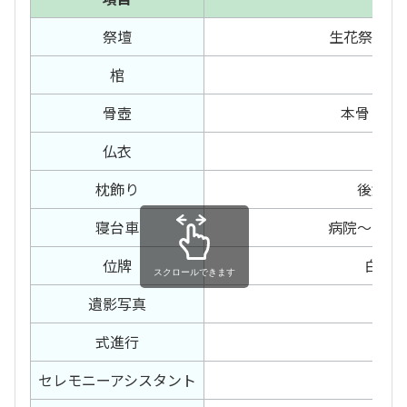
祭壇
生花祭壇 1
棺
白布
骨壺
本骨・胴骨
仏衣
サテ
枕飾り
後飾り
寝台車
病院～西榮
位牌
白木
スクロールできます
遺影写真
カラ
式進行
お葬
セレモニー
アシスタント
有