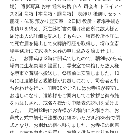
場】 遺影写真 お棺 通常納棺 仏衣 司会者 ドライアイ
ス2回 骨箱【本骨箱・胴骨箱】 表飾り 後飾りセット
籠花・仏花 預かり霊安室 2日間 役所・斎場手続き
見積りを終え、死亡診断書の届け出箇所に故人様と
届け出人の詳細を記入してもらい、堺市役所本庁に
て死亡届を提出して火葬許可証を取得し、堺市立斎
場事務所にて式場と火葬の申し込みを済ませまし
た。 お葬式は12時に開式でしたので、朝9時から式
場内に生花祭壇を設置し、霊安室で納棺した故人様
を堺市立斎場へ搬送し、祭壇前に安置しました。10
時には遺族様と親族様がお越しになり、司会者と打
ち合わせを行い、11時30分ごろにはお寺様が控室に
お越しになり、遺族様をご案内してご挨拶と御布施
をお渡しされ、戒名を授かり中陰表の説明を受けま
した。 定刻12時にお寺様が式場内に入場され、お
葬式と式中初七日法要のお経をいただき約35分で閉
式となり、お別れの儀へ移りました。お寺様の退席
後、お棺を中央に安置し、祭壇と供花のお花を切り