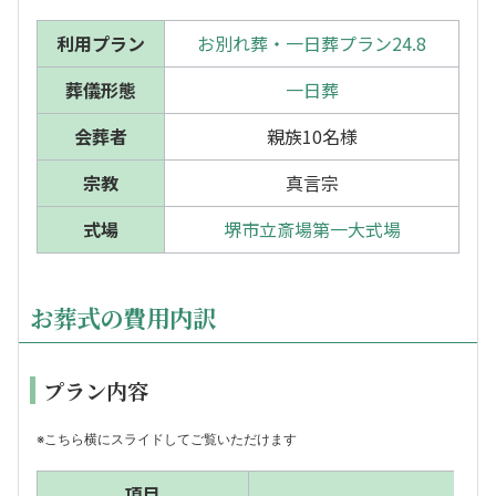
利用プラン
お別れ葬・一日葬プラン24.8
葬儀形態
一日葬
会葬者
親族10名様
宗教
真言宗
式場
堺市立斎場第一大式場
お葬式の費用内訳
プラン内容
※こちら横にスライドしてご覧いただけます
項目
内