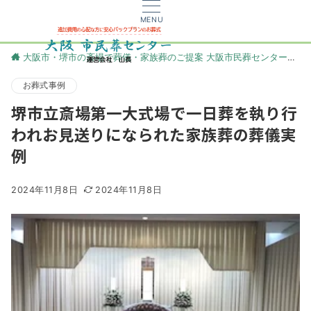
MENU
大阪市・堺市の斎場で葬儀・家族葬のご提案 大阪市民葬センター
更
お葬式事例
堺市立斎場第一大式場で一日葬を執り行
われお見送りになられた家族葬の葬儀実
例
2024年11月8日
2024年11月8日