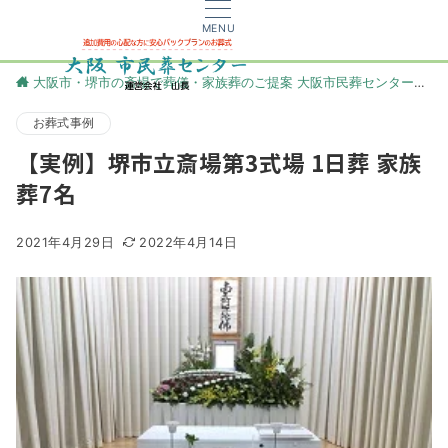
MENU
大阪市・堺市の斎場で葬儀・家族葬のご提案 大阪市民葬センター
更
お葬式事例
【実例】堺市立斎場第3式場 1日葬 家族
葬7名
2021年4月29日
2022年4月14日