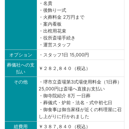
・名貴
・後飾り一式
・火葬料金 2万円まで
・案内看板
・出棺用花束
・役所斎場手続き
・運営スタッフ
オプション
・スタッフ1日 15,000円
葬儀社への支
￥２８２,８４０（税込）
払い
その他
・堺市立斎場第3式場使用料金（1日葬）
25,000円は斎場へ直接お支払い
・御寺院紹介 8万 一日葬
・葬儀式・炉前・法名・式中初七日
・御食事は御当家様が近くの料理屋に召
し上がりに行かれました
総費用
￥３８７,８４０（税込）