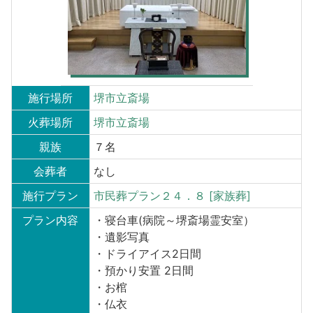
施行場所
堺市立斎場
火葬場所
堺市立斎場
親族
７名
会葬者
なし
施行プラン
市民葬プラン２４．８ [家族葬]
プラン内容
・寝台車(病院～堺斎場霊安室）
・遺影写真
・ドライアイス2日間
・預かり安置 2日間
・お棺
・仏衣