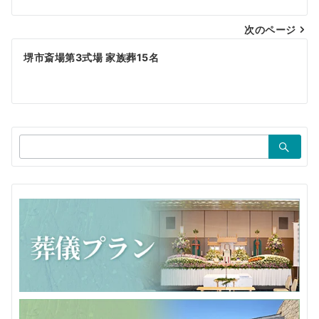
ナ
ビ
次のページ
ゲ
堺市斎場第3式場 家族葬15名
ー
シ
ョ
検
ン
索：