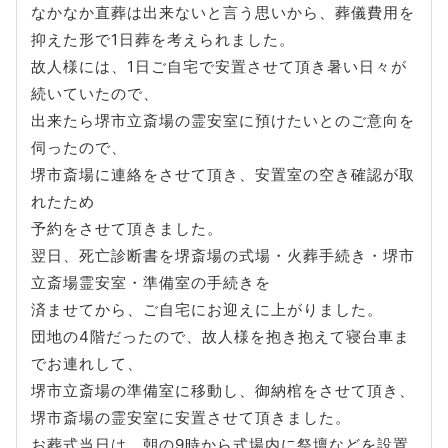
なかなか直葬は出来ないと言う思いから、葬儀費用を
抑えた形で1日葬を考えられました。
故人様には、1日ご自宅で安置させて頂き暑い日々が
続いていたので、
出来たら堺市立斎場の霊安室に預けたいとのご意向を
伺ったので、
堺市斎場に連絡をさせて頂き、安置室の空き確認が取
れたため
予約をさせて頂きました。
翌日、死亡診断書を堺斎場の式場・火葬手続き・堺市
立斎場霊安室・準備室の手続きを
済ませてから、ご自宅にお迎えに上がりました。
団地の4階だったので、故人様を抱き抱えて寝台車ま
でお連れして、
堺市立斎場の準備室に移動し、御納棺をさせて頂き、
堺市斎場の霊安室に安置させて頂きました。
お葬式当日は、朝の9時から式場内に祭壇などを設置