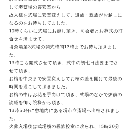
して堺斎場の霊安室から
故人様を式場に安置変えして、遺族・親族がお越しに
なるのをお待ちしてました。
10時くらいに式場にお越し頂き、司会者とお葬式の打
合せを済ませて、
堺斎場第3式場の開式時間13時までお待ち頂きまし
た。
13時こら開式させて頂き、式中の初七日法要までさ
せて頂き、
お棺を中央まで安置変えしてお棺の蓋を開けて最後の
時間を過ごして頂きました。
お棺の中はお花を手向けて頂き、式場のなかで炉前の
読経を御寺院様から頂き、
13時50分に敷地内にある堺市立斎場へ出棺されまし
た。
火葬入場後は式場横の親族控室に戻られ、15時30分