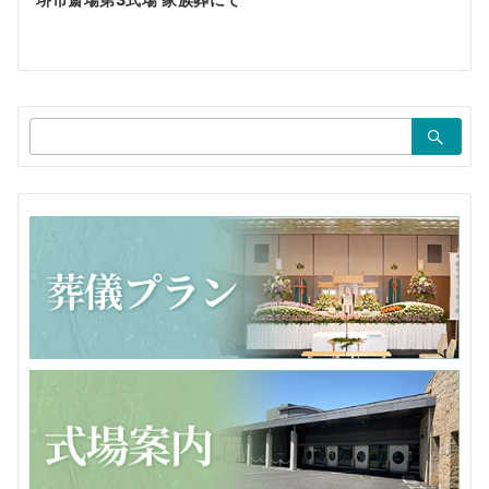
ゲ
ー
シ
ョ
検
ン
索：