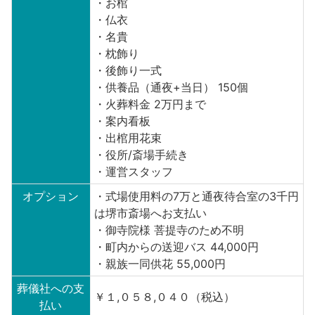
・お棺
・仏衣
・名貴
・枕飾り
・後飾り一式
・供養品（通夜+当日） 150個
・火葬料金 2万円まで
・案内看板
・出棺用花束
・役所/斎場手続き
・運営スタッフ
オプション
・式場使用料の7万と通夜待合室の3千円
は堺市斎場へお支払い
・御寺院様 菩提寺のため不明
・町内からの送迎バス 44,000円
・親族一同供花 55,000円
葬儀社への支
￥１,０５８,０４０（税込）
払い