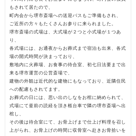
もされて居たので、
町内会から堺市斎場への送迎バスもご準備もされ、
ご近所の方々もたくさんお参りに来られました。
堺市斎場の式場は、大式場が２つと小式場が１つあ
り、
各式場には、お通夜からお葬式まで宿泊も出来、各式
場の開式時間が決まっており、
敷地内に火葬場、お食事の待合室、初七日法要まで出
来る堺市運営の公営斎場で、
建物の外観は近代的な建物にもなっており、近隣住民
への配慮もされてます。
お葬式の日には、思い出のしなをお棺に納められて、
式場にて釜前の読経を頂き柩台車で隣の堺市斎場へ出
棺し、
その後は待合室にて、お骨上げまで仕上げ料理を召し
上がられ、お骨上げの時間に収骨室へ赴きお骨拾いを