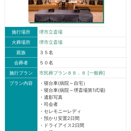
施行場所
堺市立斎場
火葬場所
堺市立斎場
親族
３５名
会葬者
５０名
施行プラン
市民葬プラン８８．８ [一般葬]
プラン内容
・寝台車(病院～自宅）
・寝台車(病院～堺斎場第1式場)
・遺影写真
・司会者
・セレモニーレディ
・預かり安置2日間
・ドライアイス2日間