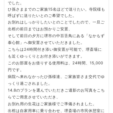
でした。
ひ孫さままでのご家族15名ほどで送りたい。寺院様も
呼ばずに送りたいとのご希望でした。
お別れはしっかりしたいとのことでしたので、一旦ご
出棺の前日まではお預かりご安置、
そして前日の夕方に堺市の中百舌鳥にある「なかもず
泰心館」へ御安置させていただきました。
こちらは24時間付き添い御安置が可能で、堺斎場に
も近くゆっくりとお付き添いができます。
このお部屋をお借りする使用料は、24時間、15,000
円です。
病院へ来れなかったひ孫様達、ご家族皆さま交代でゆ
っくり過ごされました。
14.8のプランを選んでいただきご遺影のお写真をこち
らでご用意させていただき、
お別れ用の生花はご家族様でご準備されました。
出棺は自家用車に乗り合わせ、堺斎場の市民休憩室に