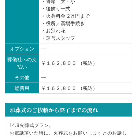
・骨箱 大・小
・後飾り一式
・火葬料金 2万円まで
・役所／斎場手続き
・お別れ花
・運営スタッフ
オプション
—
葬儀社への支
￥１６２,８００ （税込）
払い
その他
—
総費用
￥１６２,８００ （税込）
お葬式のご依頼から終了までの流れ
14.8火葬式プラン。
お電話頂いた時に、火葬式をお願いしますとのお話し