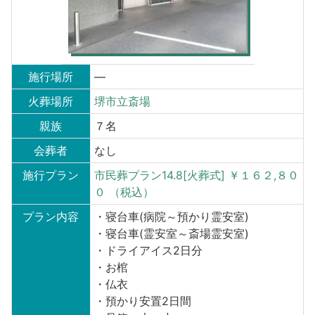
施行場所
—
火葬場所
堺市立斎場
親族
７名
会葬者
なし
施行プラン
市民葬プラン14.8[火葬式] ￥１６２,８０
０ （税込）
プラン内容
・寝台車(病院～預かり霊安室)
・寝台車(霊安室～斎場霊安室)
・ドライアイス2日分
・お棺
・仏衣
・預かり安置2日間