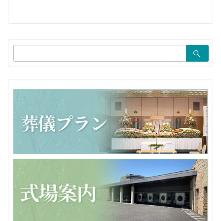
ー
シ
ョ
検
ン
索：