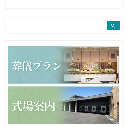
シ
ョ
検
ン
索：