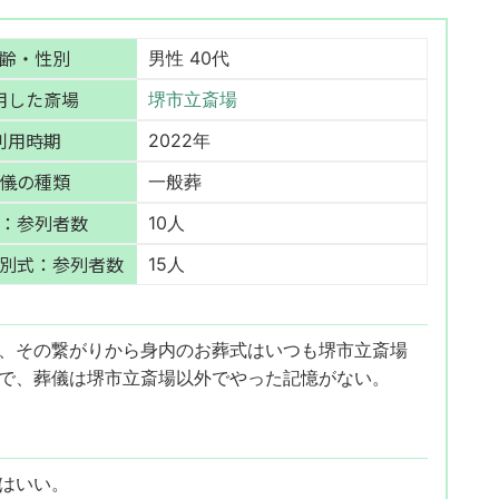
齢・性別
男性 40代
用した斎場
堺市立斎場
利用時期
2022年
儀の種類
一般葬
：参列者数
10人
別式：参列者数
15人
、その繋がりから身内のお葬式はいつも堺市立斎場
で、葬儀は堺市立斎場以外でやった記憶がない。
はいい。