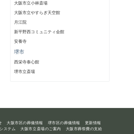
大阪市立小林斎場
大阪市立やすらぎ天空館
月江院
新平野西コミュニティ会館
安養寺
堺市
西栄寺泰心館
堺市立斎場
せ
大阪市区の葬儀情報
堺市区の葬儀情報
更新情報
システム
大阪市立斎場のご案内
大阪市葬祭費の支給