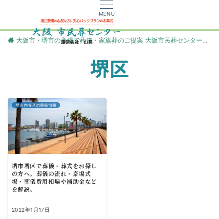
MENU
大阪市・堺市の斎場で葬儀・家族葬のご提案 大阪市民葬センター
更
堺区
堺市内各区の葬儀情報
堺市堺区で葬儀・葬式をお探し
の方へ。葬儀の流れ・斎場式
場・葬儀費用相場や補助金など
を解説。
2022年1月17日