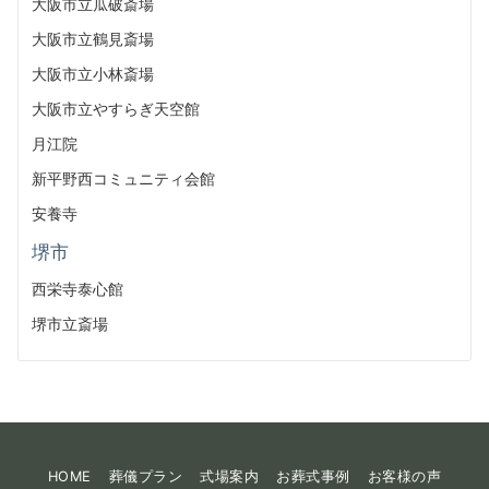
大阪市立瓜破斎場
大阪市立鶴見斎場
大阪市立小林斎場
大阪市立やすらぎ天空館
月江院
新平野西コミュニティ会館
安養寺
堺市
西栄寺泰心館
堺市立斎場
HOME
葬儀プラン
式場案内
お葬式事例
お客様の声