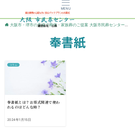
MENU
大阪市・堺市の斎場で葬儀・家族葬のご提案 大阪市民葬センター
更
奉書紙
コラム
奉書紙とは？お葬式関連で使わ
れるのはどんな時？
2024年1月15日