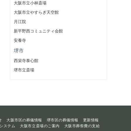
大阪市立小林斎場
大阪市立やすらぎ天空館
月江院
新平野西コミュニティ会館
安養寺
堺市
西栄寺泰心館
堺市立斎場
せ
大阪市区の葬儀情報
堺市区の葬儀情報
更新情報
システム
大阪市立斎場のご案内
大阪市葬祭費の支給