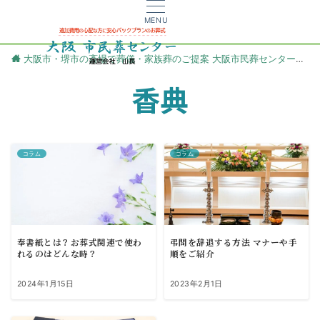
MENU
大阪市・堺市の斎場で葬儀・家族葬のご提案 大阪市民葬センター
更
香典
コラム
コラム
奉書紙とは？お葬式関連で使わ
弔問を辞退する方法 マナーや手
れるのはどんな時？
順をご紹介
2024年1月15日
2023年2月1日