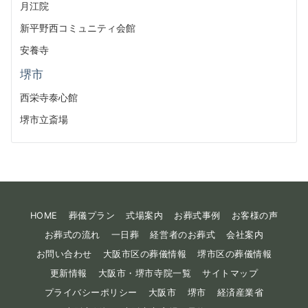
月江院
新平野西コミュニティ会館
安養寺
堺市
西栄寺泰心館
堺市立斎場
HOME
葬儀プラン
式場案内
お葬式事例
お客様の声
お葬式の流れ
一日葬
経営者のお葬式
会社案内
お問い合わせ
大阪市区の葬儀情報
堺市区の葬儀情報
更新情報
大阪市・堺市寺院一覧
サイトマップ
プライバシーポリシー
大阪市
堺市
経済産業省