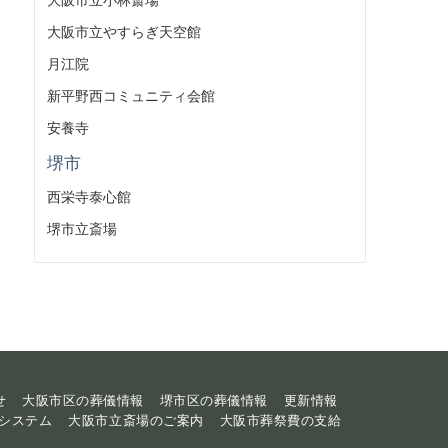
大阪市立やすらぎ天空館
月江院
新平野西コミュニティ会館
安養寺
堺市
西栄寺泰心館
堺市立斎場
せ
大阪市区の葬儀情報
堺市区の葬儀情報
更新情報
システム
大阪市立斎場のご案内
大阪市葬祭費の支給