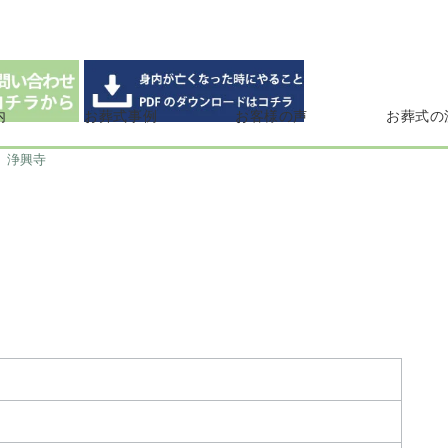
内
お葬式事例
お客様の声
お葬式の
浄興寺