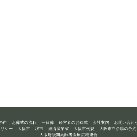
の声
お葬式の流れ
一日葬
経営者のお葬式
会社案内
お問い合わ
ポリシー
大阪市
堺市
経済産業省
大阪市例規
大阪市立斎場の予約
大阪府後期高齢者医療広域連合