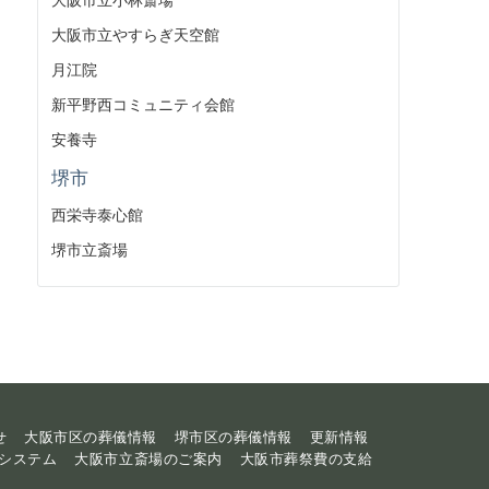
大阪市立やすらぎ天空館
月江院
新平野西コミュニティ会館
安養寺
堺市
西栄寺泰心館
堺市立斎場
せ
大阪市区の葬儀情報
堺市区の葬儀情報
更新情報
システム
大阪市立斎場のご案内
大阪市葬祭費の支給