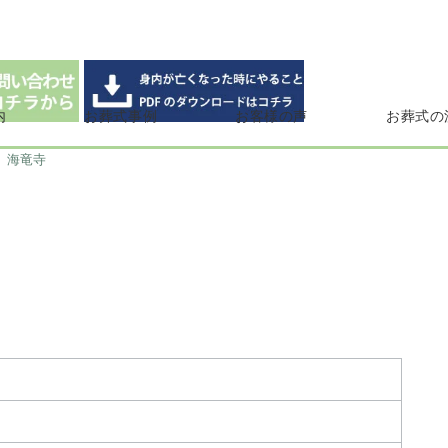
内
お葬式事例
お客様の声
お葬式の
海竜寺