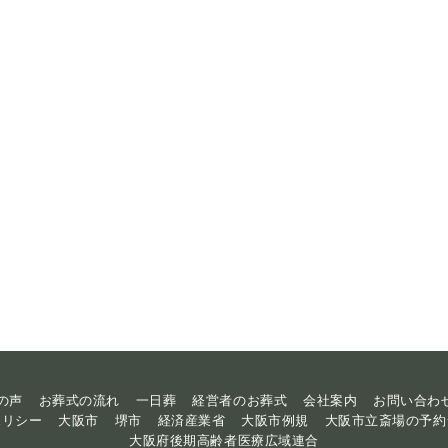
の声
お葬式の流れ
一日葬
経営者のお葬式
会社案内
お問い合わ
ポリシー
大阪市
堺市
経済産業省
大阪市例規
大阪市立斎場の予約
大阪府後期高齢者医療広域連合