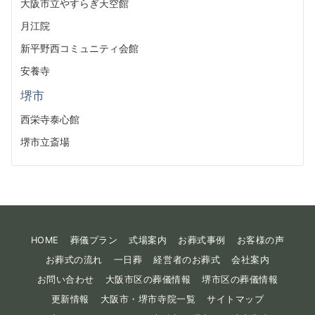
大阪市立やすらぎ天空館
月江院
新平野西コミュニティ会館
安養寺
堺市
西栄寺泰心館
堺市立斎場
HOME
葬儀プラン
式場案内
お葬式事例
お客様の声
お葬式の流れ
一日葬
経営者のお葬式
会社案内
お問い合わせ
大阪市区の葬儀情報
堺市区の葬儀情報
更新情報
大阪市・堺市寺院一覧
サイトマップ