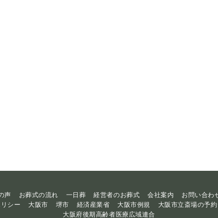
の声
お葬式の流れ
一日葬
経営者のお葬式
会社案内
お問い合わ
ポリシー
大阪市
堺市
経済産業省
大阪市例規
大阪市立斎場の予約
大阪府後期高齢者医療広域連合