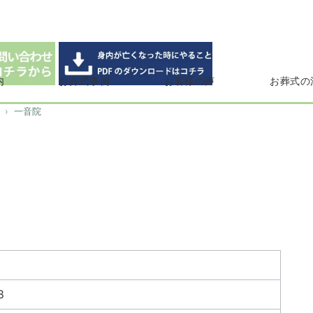
内
お葬式事例
お客様の声
お葬式の
一音院
8