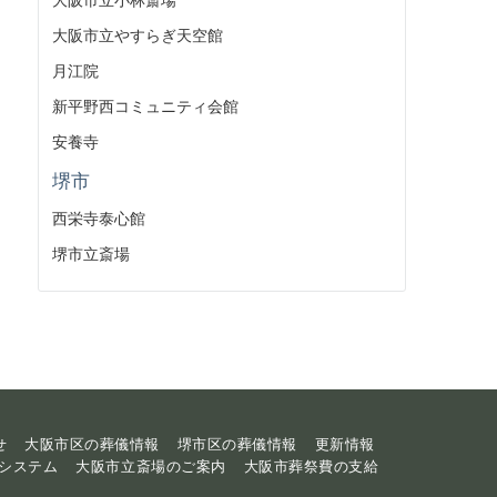
大阪市立やすらぎ天空館
月江院
新平野西コミュニティ会館
安養寺
堺市
西栄寺泰心館
堺市立斎場
せ
大阪市区の葬儀情報
堺市区の葬儀情報
更新情報
システム
大阪市立斎場のご案内
大阪市葬祭費の支給