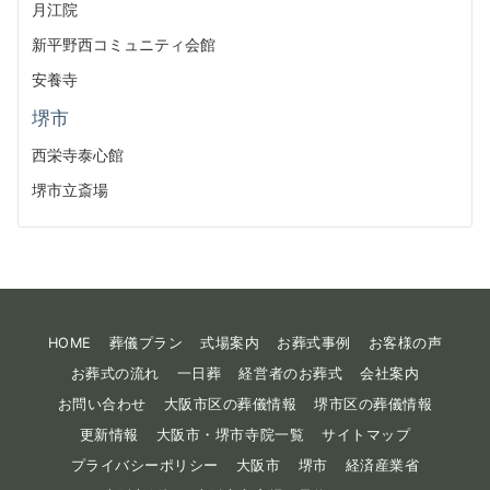
月江院
新平野西コミュニティ会館
安養寺
堺市
西栄寺泰心館
堺市立斎場
HOME
葬儀プラン
式場案内
お葬式事例
お客様の声
お葬式の流れ
一日葬
経営者のお葬式
会社案内
お問い合わせ
大阪市区の葬儀情報
堺市区の葬儀情報
更新情報
大阪市・堺市寺院一覧
サイトマップ
プライバシーポリシー
大阪市
堺市
経済産業省