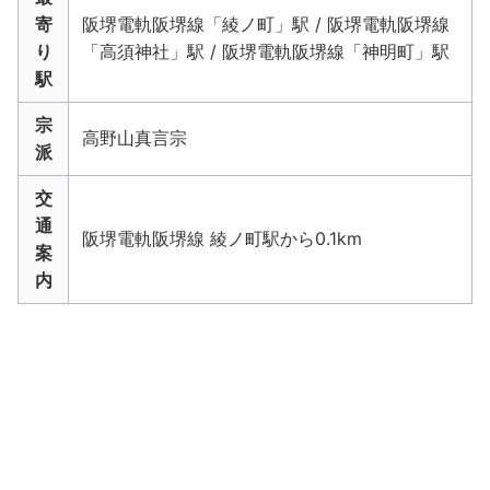
寄
阪堺電軌阪堺線「綾ノ町」駅 / 阪堺電軌阪堺線
り
「高須神社」駅 / 阪堺電軌阪堺線「神明町」駅
駅
宗
高野山真言宗
派
交
通
阪堺電軌阪堺線 綾ノ町駅から0.1km
案
内