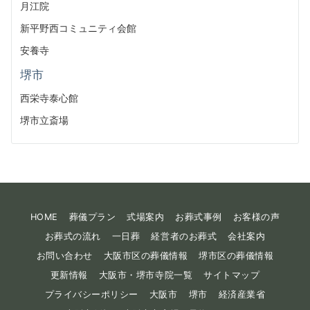
月江院
新平野西コミュニティ会館
安養寺
堺市
西栄寺泰心館
堺市立斎場
HOME
葬儀プラン
式場案内
お葬式事例
お客様の声
お葬式の流れ
一日葬
経営者のお葬式
会社案内
お問い合わせ
大阪市区の葬儀情報
堺市区の葬儀情報
更新情報
大阪市・堺市寺院一覧
サイトマップ
プライバシーポリシー
大阪市
堺市
経済産業省