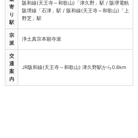
阪和線(天王寺～和歌山)「津久野」駅 / 阪堺電軌
寄
阪堺線「石津」駅 / 阪和線(天王寺～和歌山)「上
り
野芝」駅
駅
宗
浄土真宗本願寺派
派
交
通
JR阪和線(天王寺～和歌山) 津久野駅から0.8km
案
内