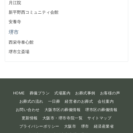
月江院
新平野西コミュニティ会館
安養寺
堺市
西栄寺泰心館
堺市立斎場
HOME
葬儀プラン
式場案内
お葬式事例
お客様の声
お葬式の流れ
一日葬
経営者のお葬式
会社案内
お問い合わせ
大阪市区の葬儀情報
堺市区の葬儀情報
更新情報
大阪市・堺市寺院一覧
サイトマップ
プライバシーポリシー
大阪市
堺市
経済産業省