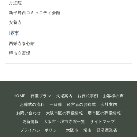
月江院
新平野西コミュニティ会館
安養寺
堺市
西栄寺泰心館
堺市立斎場
HOME
葬儀プラン
式場案内
お葬式事例
お客様の声
お葬式の流れ
一日葬
経営者のお葬式
会社案内
お問い合わせ
大阪市区の葬儀情報
堺市区の葬儀情報
更新情報
大阪市・堺市寺院一覧
サイトマップ
プライバシーポリシー
大阪市
堺市
経済産業省