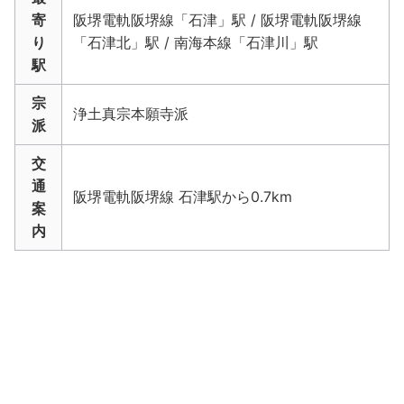
寄
阪堺電軌阪堺線「石津」駅 / 阪堺電軌阪堺線
り
「石津北」駅 / 南海本線「石津川」駅
駅
宗
浄土真宗本願寺派
派
交
通
阪堺電軌阪堺線 石津駅から0.7km
案
内