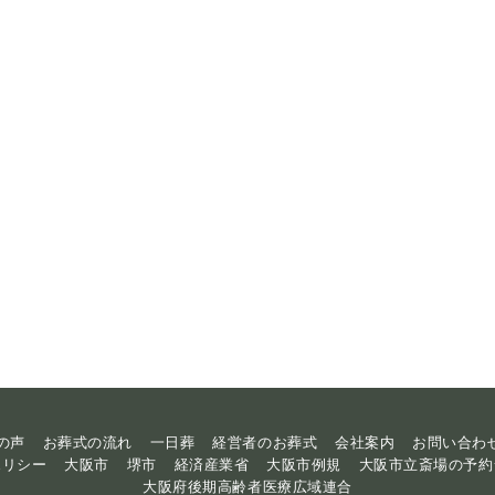
の声
お葬式の流れ
一日葬
経営者のお葬式
会社案内
お問い合わ
ポリシー
大阪市
堺市
経済産業省
大阪市例規
大阪市立斎場の予約
大阪府後期高齢者医療広域連合