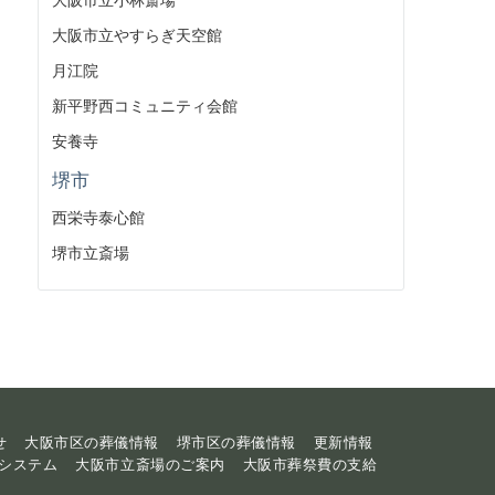
大阪市立やすらぎ天空館
月江院
新平野西コミュニティ会館
安養寺
堺市
西栄寺泰心館
堺市立斎場
せ
大阪市区の葬儀情報
堺市区の葬儀情報
更新情報
システム
大阪市立斎場のご案内
大阪市葬祭費の支給