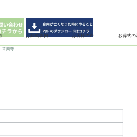
内
お葬式事例
お客様の声
お葬式の
常楽寺