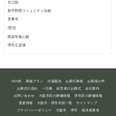
月江院
新平野西コミュニティ会館
安養寺
堺市
西栄寺泰心館
堺市立斎場
HOME
葬儀プラン
式場案内
お葬式事例
お客様の声
お葬式の流れ
一日葬
経営者のお葬式
会社案内
お問い合わせ
大阪市区の葬儀情報
堺市区の葬儀情報
更新情報
大阪市・堺市寺院一覧
サイトマップ
プライバシーポリシー
大阪市
堺市
経済産業省