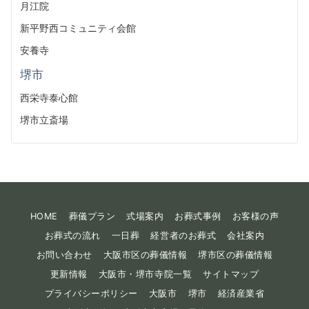
月江院
新平野西コミュニティ会館
安養寺
堺市
西栄寺泰心館
堺市立斎場
HOME
葬儀プラン
式場案内
お葬式事例
お客様の声
お葬式の流れ
一日葬
経営者のお葬式
会社案内
お問い合わせ
大阪市区の葬儀情報
堺市区の葬儀情報
更新情報
大阪市・堺市寺院一覧
サイトマップ
プライバシーポリシー
大阪市
堺市
経済産業省