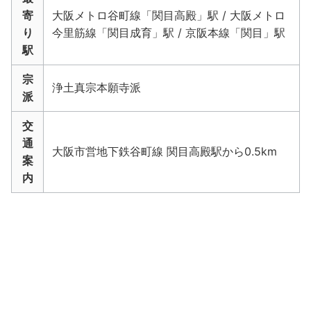
寄
大阪メトロ谷町線「関目高殿」駅 / 大阪メトロ
り
今里筋線「関目成育」駅 / 京阪本線「関目」駅
駅
宗
浄土真宗本願寺派
派
交
通
大阪市営地下鉄谷町線 関目高殿駅から0.5km
案
内