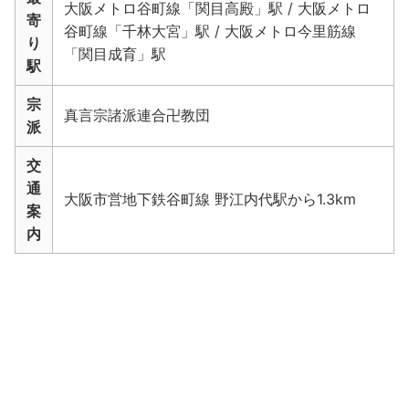
大阪メトロ谷町線「関目高殿」駅 / 大阪メトロ
寄
谷町線「千林大宮」駅 / 大阪メトロ今里筋線
り
「関目成育」駅
駅
宗
真言宗諸派連合卍教団
派
交
通
大阪市営地下鉄谷町線 野江内代駅から1.3km
案
内