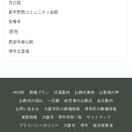
月江院
新平野西コミュニティ会館
安養寺
堺市
西栄寺泰心館
堺市立斎場
HOME
葬儀プラン
式場案内
お葬式事例
お客様の声
お葬式の流れ
一日葬
経営者のお葬式
会社案内
お問い合わせ
大阪市区の葬儀情報
堺市区の葬儀情報
更新情報
大阪市・堺市寺院一覧
サイトマップ
プライバシーポリシー
大阪市
堺市
経済産業省