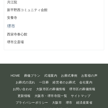
月江院
新平野西コミュニティ会館
安養寺
堺市
西栄寺泰心館
堺市立斎場
HOME
葬儀プラン
式場案内
お葬式事例
お客様の声
お葬式の流れ
一日葬
経営者のお葬式
会社案内
お問い合わせ
大阪市区の葬儀情報
堺市区の葬儀情報
更新情報
大阪市・堺市寺院一覧
サイトマップ
プライバシーポリシー
大阪市
堺市
経済産業省