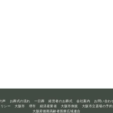
の声
お葬式の流れ
一日葬
経営者のお葬式
会社案内
お問い合わ
ポリシー
大阪市
堺市
経済産業省
大阪市例規
大阪市立斎場の予約
大阪府後期高齢者医療広域連合