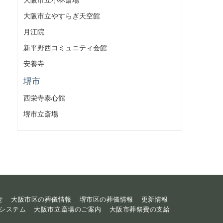
大阪市立やすらぎ天空館
月江院
新平野西コミュニティ会館
安養寺
堺市
西栄寺泰心館
堺市立斎場
せ
大阪市区の葬儀情報
堺市区の葬儀情報
更新情報
システム
大阪市立斎場のご案内
大阪市葬祭費の支給