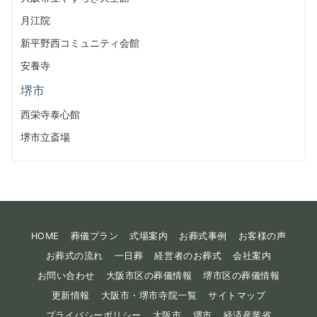
月江院
新平野西コミュニティ会館
安養寺
堺市
西栄寺泰心館
堺市立斎場
HOME
葬儀プラン
式場案内
お葬式事例
お客様の声
お葬式の流れ
一日葬
経営者のお葬式
会社案内
お問い合わせ
大阪市区の葬儀情報
堺市区の葬儀情報
更新情報
大阪市・堺市寺院一覧
サイトマップ
プライバシーポリシー
大阪市
堺市
経済産業省