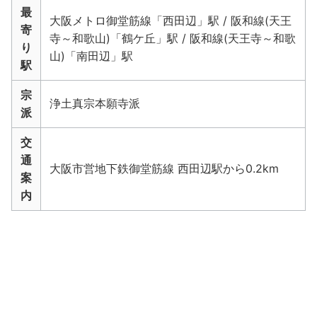
最
大阪メトロ御堂筋線「西田辺」駅 / 阪和線(天王
寄
寺～和歌山)「鶴ケ丘」駅 / 阪和線(天王寺～和歌
り
山)「南田辺」駅
駅
宗
浄土真宗本願寺派
派
交
通
大阪市営地下鉄御堂筋線 西田辺駅から0.2km
案
内