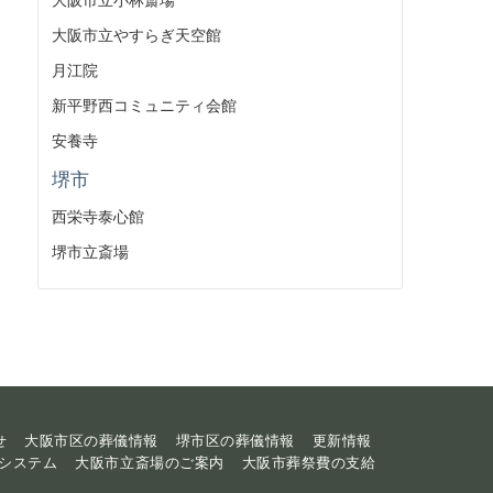
大阪市立やすらぎ天空館
月江院
新平野西コミュニティ会館
安養寺
堺市
西栄寺泰心館
堺市立斎場
せ
大阪市区の葬儀情報
堺市区の葬儀情報
更新情報
システム
大阪市立斎場のご案内
大阪市葬祭費の支給