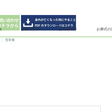
内
お葬式事例
お客様の声
お葬式の
雪草庵