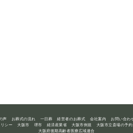
の声
お葬式の流れ
一日葬
経営者のお葬式
会社案内
お問い合わ
ポリシー
大阪市
堺市
経済産業省
大阪市例規
大阪市立斎場の予約
大阪府後期高齢者医療広域連合