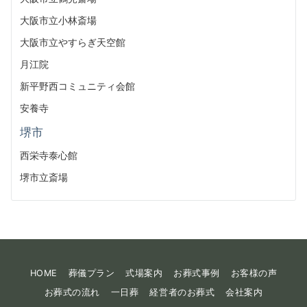
大阪市立小林斎場
大阪市立やすらぎ天空館
月江院
新平野西コミュニティ会館
安養寺
堺市
西栄寺泰心館
堺市立斎場
HOME
葬儀プラン
式場案内
お葬式事例
お客様の声
お葬式の流れ
一日葬
経営者のお葬式
会社案内