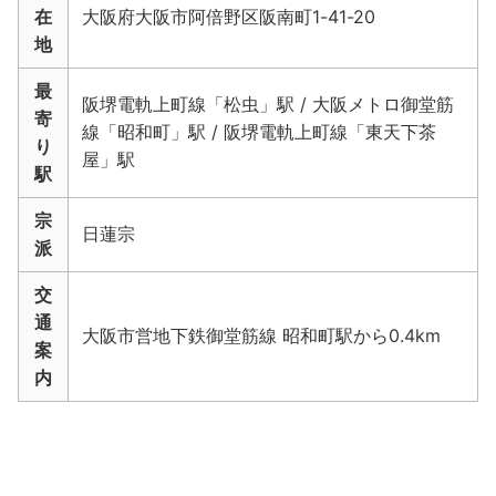
在
大阪府大阪市阿倍野区阪南町1-41-20
地
最
阪堺電軌上町線「松虫」駅 / 大阪メトロ御堂筋
寄
線「昭和町」駅 / 阪堺電軌上町線「東天下茶
り
屋」駅
駅
宗
日蓮宗
派
交
通
大阪市営地下鉄御堂筋線 昭和町駅から0.4km
案
内