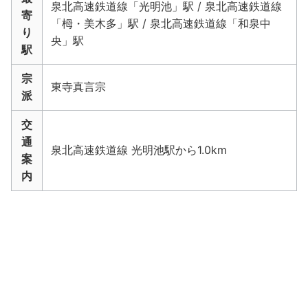
泉北高速鉄道線「光明池」駅 / 泉北高速鉄道線
寄
「栂・美木多」駅 / 泉北高速鉄道線「和泉中
り
央」駅
駅
宗
東寺真言宗
派
交
通
泉北高速鉄道線 光明池駅から1.0km
案
内