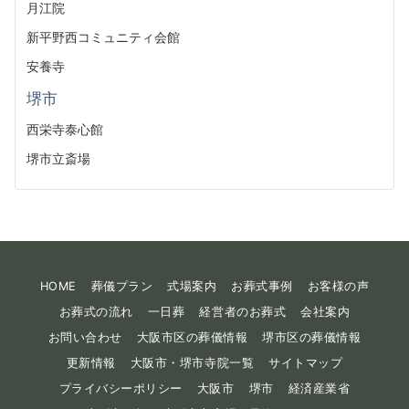
月江院
新平野西コミュニティ会館
安養寺
堺市
西栄寺泰心館
堺市立斎場
HOME
葬儀プラン
式場案内
お葬式事例
お客様の声
お葬式の流れ
一日葬
経営者のお葬式
会社案内
お問い合わせ
大阪市区の葬儀情報
堺市区の葬儀情報
更新情報
大阪市・堺市寺院一覧
サイトマップ
プライバシーポリシー
大阪市
堺市
経済産業省