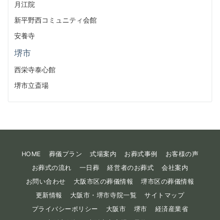
月江院
新平野西コミュニティ会館
安養寺
堺市
西栄寺泰心館
堺市立斎場
HOME
葬儀プラン
式場案内
お葬式事例
お客様の声
お葬式の流れ
一日葬
経営者のお葬式
会社案内
お問い合わせ
大阪市区の葬儀情報
堺市区の葬儀情報
更新情報
大阪市・堺市寺院一覧
サイトマップ
プライバシーポリシー
大阪市
堺市
経済産業省