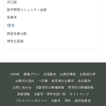
月江院
新平野西コミュニティ会館
安養寺
堺市
西栄寺泰心館
堺市立斎場
HOME
葬儀プラン
式場案内
お葬式事例
お客様の声
お葬式の流れ
一日葬
経営者のお葬式
会社案内
お問い合わせ
大阪市区の葬儀情報
堺市区の葬儀情報
更新情報
大阪市・堺市寺院一覧
サイトマップ
プライバシーポリシー
大阪市
堺市
経済産業省