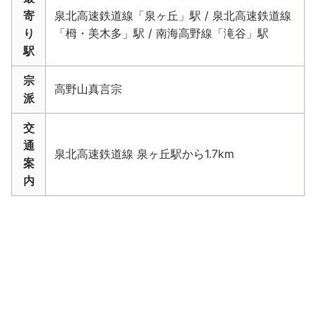
寄
泉北高速鉄道線「泉ヶ丘」駅 / 泉北高速鉄道線
り
「栂・美木多」駅 / 南海高野線「滝谷」駅
駅
宗
高野山真言宗
派
交
通
泉北高速鉄道線 泉ヶ丘駅から1.7km
案
内