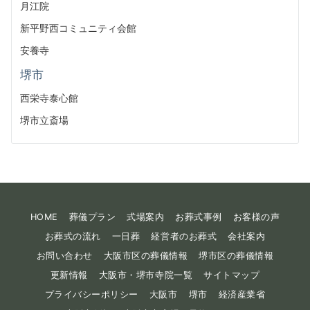
月江院
新平野西コミュニティ会館
安養寺
堺市
西栄寺泰心館
堺市立斎場
HOME
葬儀プラン
式場案内
お葬式事例
お客様の声
お葬式の流れ
一日葬
経営者のお葬式
会社案内
お問い合わせ
大阪市区の葬儀情報
堺市区の葬儀情報
更新情報
大阪市・堺市寺院一覧
サイトマップ
プライバシーポリシー
大阪市
堺市
経済産業省