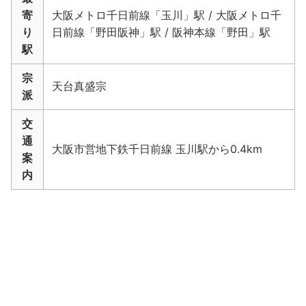
寄
大阪メトロ千日前線「玉川」駅 / 大阪メトロ千
り
日前線「野田阪神」駅 / 阪神本線「野田」駅
駅
宗
天台真盛宗
派
交
通
大阪市営地下鉄千日前線 玉川駅から0.4km
案
内