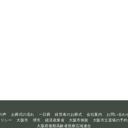
の声
お葬式の流れ
一日葬
経営者のお葬式
会社案内
お問い合わ
ポリシー
大阪市
堺市
経済産業省
大阪市例規
大阪市立斎場の予約
大阪府後期高齢者医療広域連合