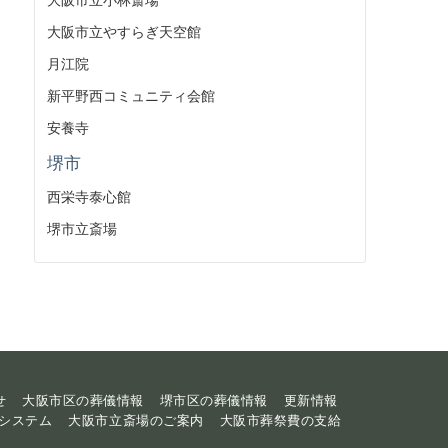
大阪市立やすらぎ天空館
月江院
新平野西コミュニティ会館
安養寺
堺市
西栄寺泰心館
堺市立斎場
せ
大阪市区の葬儀情報
堺市区の葬儀情報
更新情報
システム
大阪市立斎場のご案内
大阪市葬祭費の支給