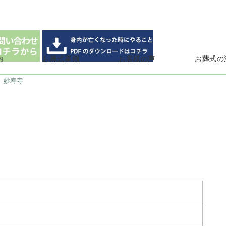
内
お葬式事例
お客様の声
お葬式の
妙寿寺