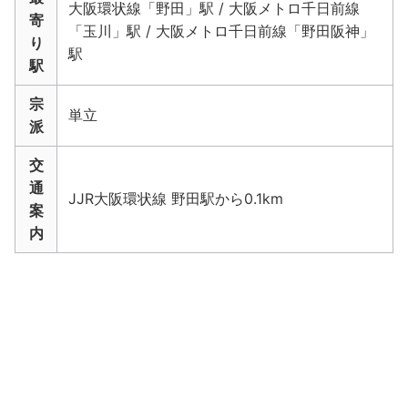
大阪環状線「野田」駅 / 大阪メトロ千日前線
寄
「玉川」駅 / 大阪メトロ千日前線「野田阪神」
り
駅
駅
宗
単立
派
交
通
JJR大阪環状線 野田駅から0.1km
案
内