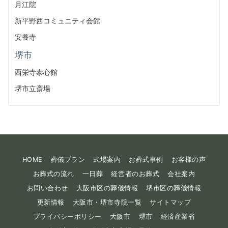
月江院
新平野西コミュニティ会館
安養寺
堺市
西栄寺泰心館
堺市立斎場
HOME
葬儀プラン
式場案内
お葬式事例
お客様の声
お葬式の流れ
一日葬
経営者のお葬式
会社案内
お問い合わせ
大阪市区の葬儀情報
堺市区の葬儀情報
更新情報
大阪市・堺市寺院一覧
サイトマップ
プライバシーポリシー
大阪市
堺市
経済産業省