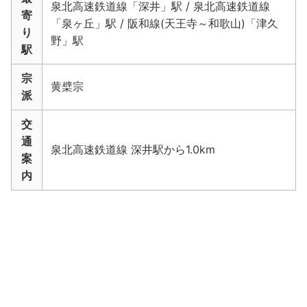
泉北高速鉄道線「深井」駅 / 泉北高速鉄道線
寄
「泉ヶ丘」駅 / 阪和線(天王寺～和歌山)「津久
り
野」駅
駅
宗
黄檗宗
派
交
通
泉北高速鉄道線 深井駅から1.0km
案
内